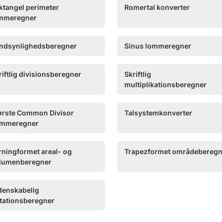
ktangel perimeter
Romertal konverter
mmeregner
ndsynlighedsberegner
Sinus lommeregner
riftlig divisionsberegner
Skriftlig
multiplikationsberegner
ørste Common Divisor
Talsystemkonverter
mmeregner
rningformet areal- og
Trapezformet områdeberegn
lumenberegner
denskabelig
tationsberegner