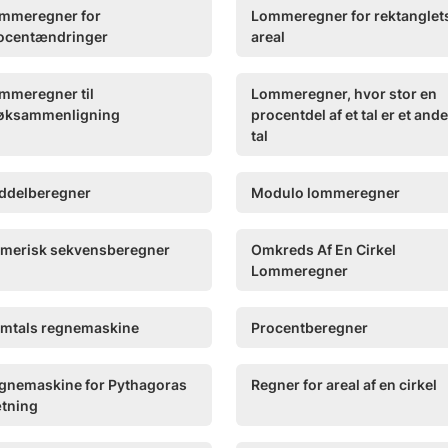
mmeregner for
Lommeregner for rektanglet
ocentændringer
areal
mmeregner til
Lommeregner, hvor stor en
øksammenligning
procentdel af et tal er et ande
tal
ddelberegner
Modulo lommeregner
merisk sekvensberegner
Omkreds Af En Cirkel
Lommeregner
imtals regnemaskine
Procentberegner
gnemaskine for Pythagoras
Regner for areal af en cirkel
tning