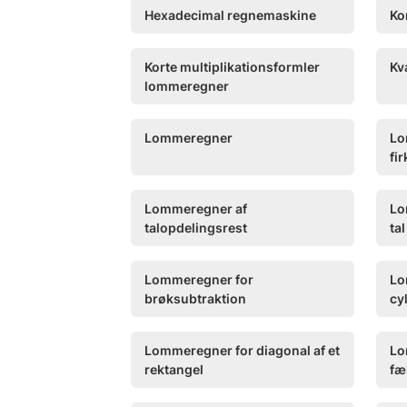
Hexadecimal regnemaskine
Ko
Korte multiplikationsformler
Kv
lommeregner
Lommeregner
Lo
fi
Lommeregner af
Lo
talopdelingsrest
tal
Lommeregner for
Lo
brøksubtraktion
cy
Lommeregner for diagonal af et
Lo
rektangel
fæ