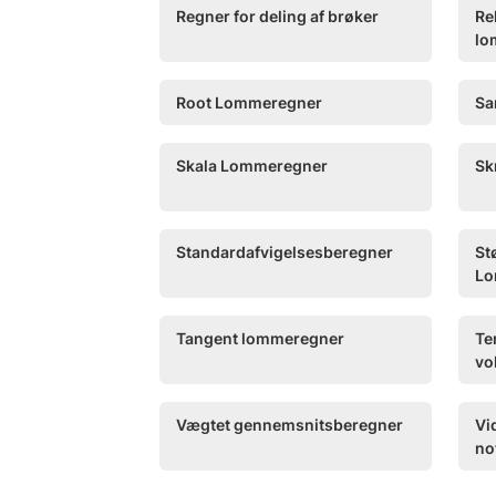
Regner for deling af brøker
Re
lo
Root Lommeregner
Sa
Skala Lommeregner
Sk
Standardafvigelsesberegner
St
Lo
Tangent lommeregner
Te
vo
Vægtet gennemsnitsberegner
Vi
no