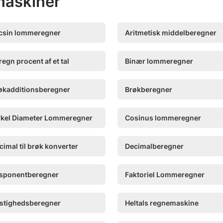
maskiner
csin lommeregner
Aritmetisk middelberegner
regn procent af et tal
Binær lommeregner
økadditionsberegner
Brøkberegner
rkel Diameter Lommeregner
Cosinus lommeregner
cimal til brøk konverter
Decimalberegner
sponentberegner
Faktoriel Lommeregner
stighedsberegner
Heltals regnemaskine