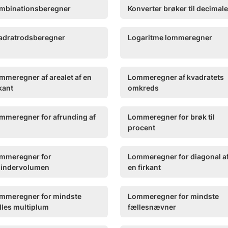
mbinationsberegner
Konverter brøker til decimale
adratrodsberegner
Logaritme lommeregner
mmeregner af arealet af en
Lommeregner af kvadratets
rkant
omkreds
mmeregner for afrunding af
Lommeregner for brøk til
procent
mmeregner for
Lommeregner for diagonal a
lindervolumen
en firkant
mmeregner for mindste
Lommeregner for mindste
lles multiplum
fællesnævner