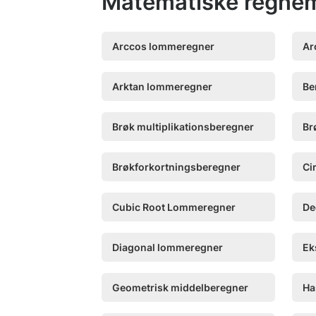
Matematiske regne
Arccos lommeregner
Ar
Arktan lommeregner
Be
Brøk multiplikationsberegner
Br
Brøkforkortningsberegner
Ci
Cubic Root Lommeregner
De
Diagonal lommeregner
Ek
Geometrisk middelberegner
Ha