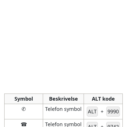
Symbol
Beskrivelse
ALT kode
✆
Telefon symbol
ALT
+
9990
Telefon symbol
☎
ALT
+
9742