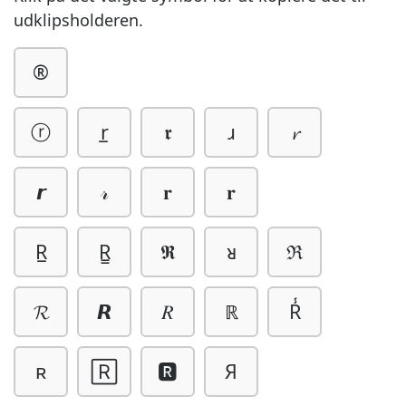
udklipsholderen.
®
ⓡ
r̲
𝖗
ɹ
𝓻
𝙧
𝓇
𝐫
𝐫
R̲
R̳
𝕽
ᴚ
ℜ
𝓡
𝙍
𝑅
ℝ
R̾
ʀ
🅁
🆁
Я