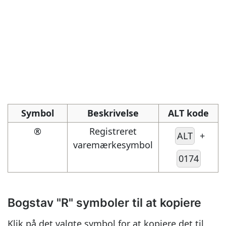
Symbol
Beskrivelse
ALT kode
®
Registreret
ALT
+
varemærkesymbol
0174
Bogstav "R" symboler til at kopiere
Klik på det valgte symbol for at kopiere det til