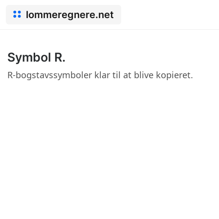
lommeregnere.net
Symbol R.
R-bogstavssymboler klar til at blive kopieret.