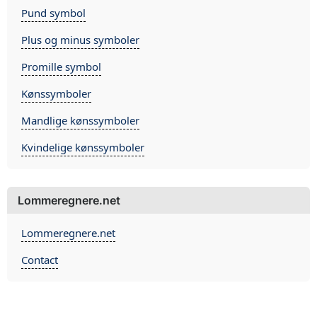
Pund symbol
Plus og minus symboler
Promille symbol
Kønssymboler
Mandlige kønssymboler
Kvindelige kønssymboler
Lommeregnere.net
Lommeregnere.net
Contact