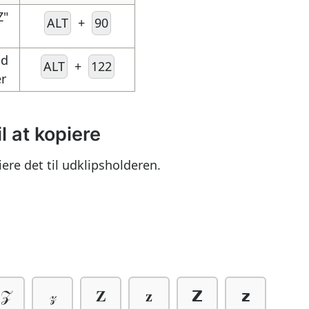
Z"
ALT
+
90
ed
ALT
+
122
r
l at kopiere
iere det til udklipsholderen.
𝒵
𝓏
𝐙
𝐳
𝗭
𝘇