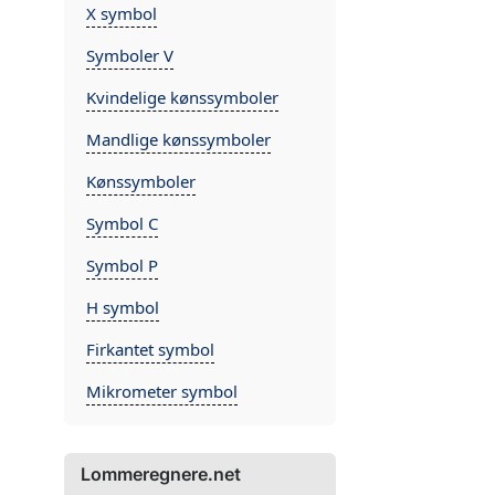
X symbol
Symboler V
Kvindelige kønssymboler
Mandlige kønssymboler
Kønssymboler
Symbol C
Symbol P
H symbol
Firkantet symbol
Mikrometer symbol
Lommeregnere.net