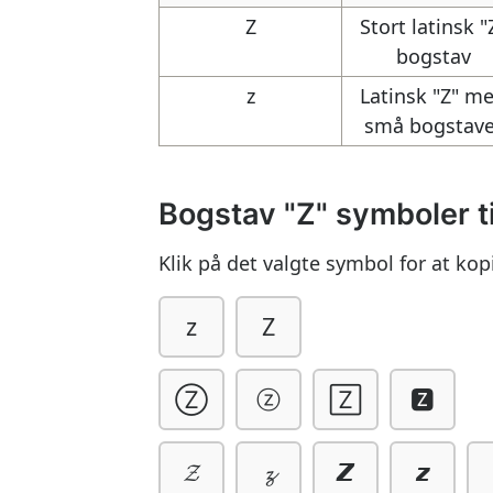
Z
Stort latinsk "
bogstav
z
Latinsk "Z" m
små bogstave
Bogstav "Z" symboler ti
Klik på det valgte symbol for at kop
z
Z
Ⓩ
ⓩ
🅉
🆉
𝓩
𝔃
𝙕
𝙯