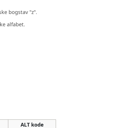
ske bogstav "z".
ke alfabet.
ALT kode