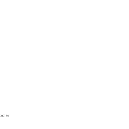
boler