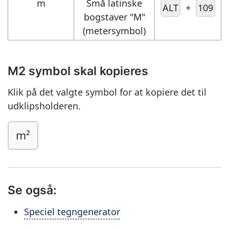
m
Små latinske
ALT
+
109
bogstaver "M"
(metersymbol)
M2 symbol skal kopieres
Klik på det valgte symbol for at kopiere det til
udklipsholderen.
m²
Se også:
Speciel tegngenerator