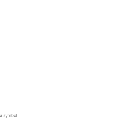
a symbol