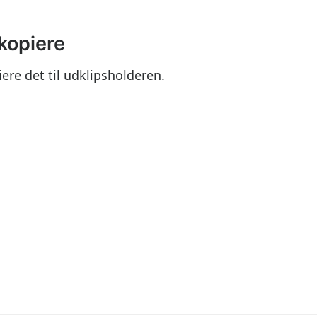
kopiere
iere det til udklipsholderen.