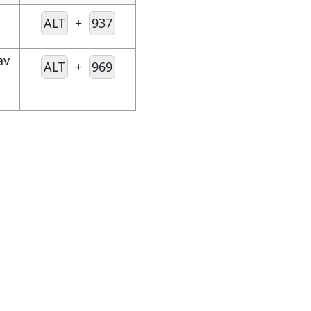
ALT
+
937
av
ALT
+
969