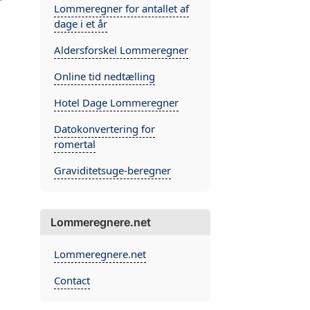
r
Lommeregner for antallet af
dage i et år
Aldersforskel Lommeregner
Online tid nedtælling
Hotel Dage Lommeregner
Datokonvertering for
romertal
Graviditetsuge-beregner
Lommeregnere.net
Lommeregnere.net
Contact