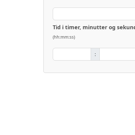
Tid i timer, minutter og sekun
(hh:mm:ss)
: