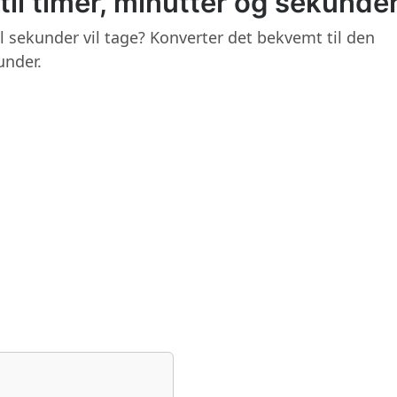
il timer, minutter og sekunde
al sekunder vil tage? Konverter det bekvemt til den
under.