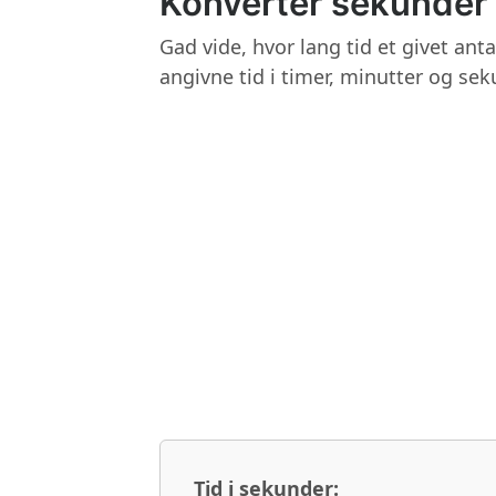
Konverter sekunder t
Gad vide, hvor lang tid et givet ant
angivne tid i timer, minutter og sek
Tid i sekunder: